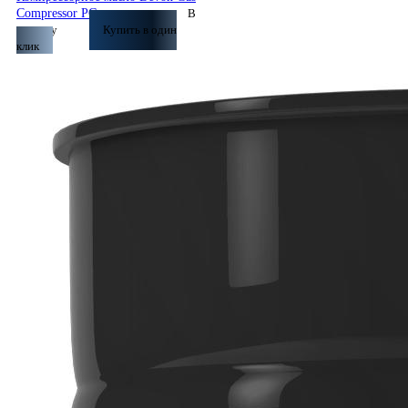
по запросу
Compressor PG
В
корзину
Купить в один
клик